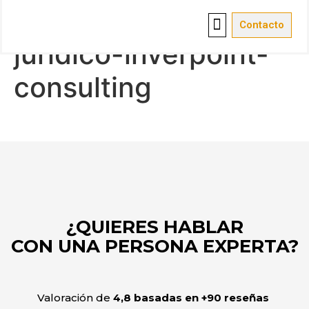
asesoramiento-
Contacto
juridico-inverpoint-
Vender empresa
Red de oficinas
Sobre nosotros
consulting
¿QUIERES HABLAR
CON UNA PERSONA EXPERTA?
Valoración de
4,8 basadas en +90 reseñas